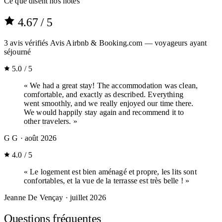
Ce que disent nos hôtes
4.67
/ 5
3
avis vérifiés
Avis Airbnb & Booking.com — voyageurs ayant
séjourné
5.0 / 5
« We had a great stay! The accommodation was clean,
comfortable, and exactly as described. Everything
went smoothly, and we really enjoyed our time there.
We would happily stay again and recommend it to
other travelers. »
G G
· août 2026
4.0 / 5
« Le logement est bien aménagé et propre, les lits sont
confortables, et la vue de la terrasse est très belle ! »
Jeanne De Vençay
· juillet 2026
Questions fréquentes