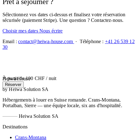
Prêt à séjourner ?
Sélectionnez vos dates ci-dessus et finalisez votre réservation
sécurisée (paiement Stripe). Une question ? Contactez-nous.
Choisir mes dates
Nous écrire
Email :
contact@heiwa-house.com
· Téléphone :
+41 26 539 12
30
À partir de
100 CHF
/ nuit
Heiwa House
Réserver
by Heiwa Solution SA
Hébergements à louer en Suisse romande. Crans-Montana,
Portalban, Sierre — une équipe locale, six ans d'hospitalité.
Heiwa Solution SA
Destinations
Crans-Montana