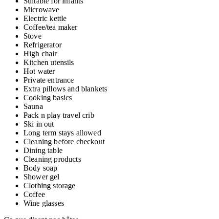
Suitable for infants
Microwave
Electric kettle
Coffee/tea maker
Stove
Refrigerator
High chair
Kitchen utensils
Hot water
Private entrance
Extra pillows and blankets
Cooking basics
Sauna
Pack n play travel crib
Ski in out
Long term stays allowed
Cleaning before checkout
Dining table
Cleaning products
Body soap
Shower gel
Clothing storage
Coffee
Wine glasses