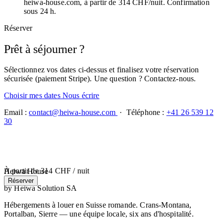
heiwa-house.com, à partir de 314 CHF/nuit. Confirmation
sous 24 h.
Réserver
Prêt à séjourner ?
Sélectionnez vos dates ci-dessus et finalisez votre réservation
sécurisée (paiement Stripe). Une question ? Contactez-nous.
Choisir mes dates
Nous écrire
Email :
contact@heiwa-house.com
· Téléphone :
+41 26 539 12
30
À partir de
314 CHF
/ nuit
Heiwa House
Réserver
by Heiwa Solution SA
Hébergements à louer en Suisse romande. Crans-Montana,
Portalban, Sierre — une équipe locale, six ans d'hospitalité.