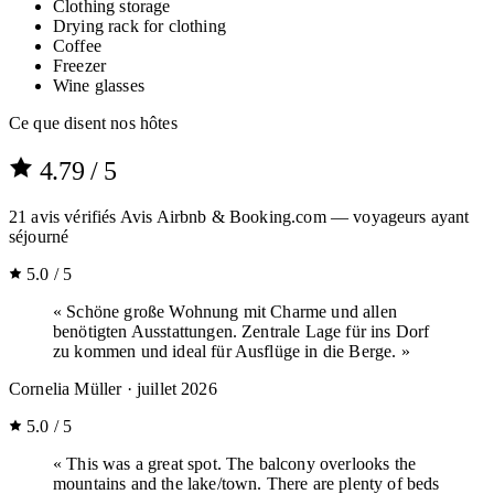
Clothing storage
Drying rack for clothing
Coffee
Freezer
Wine glasses
Ce que disent nos hôtes
4.79
/ 5
21
avis vérifiés
Avis Airbnb & Booking.com — voyageurs ayant
séjourné
5.0 / 5
« Schöne große Wohnung mit Charme und allen
benötigten Ausstattungen. Zentrale Lage für ins Dorf
zu kommen und ideal für Ausflüge in die Berge. »
Cornelia Müller
· juillet 2026
5.0 / 5
« This was a great spot. The balcony overlooks the
mountains and the lake/town. There are plenty of beds