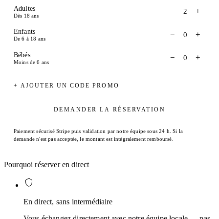
Adultes
−
+
2
Dès 18 ans
Enfants
−
+
0
De 6 à 18 ans
Bébés
−
+
0
Moins de 6 ans
+ AJOUTER UN CODE PROMO
DEMANDER LA RÉSERVATION
Paiement sécurisé Stripe puis validation par notre équipe sous 24 h. Si la
demande n'est pas acceptée, le montant est intégralement remboursé.
Pourquoi réserver en direct
En direct, sans intermédiaire
Vous échangez directement avec notre équipe locale — pas