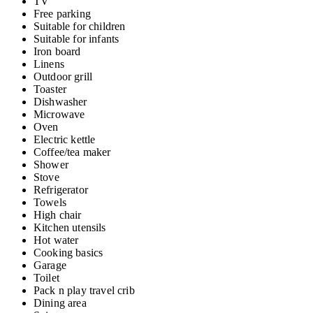
TV
Free parking
Suitable for children
Suitable for infants
Iron board
Linens
Outdoor grill
Toaster
Dishwasher
Microwave
Oven
Electric kettle
Coffee/tea maker
Shower
Stove
Refrigerator
Towels
High chair
Kitchen utensils
Hot water
Cooking basics
Garage
Toilet
Pack n play travel crib
Dining area