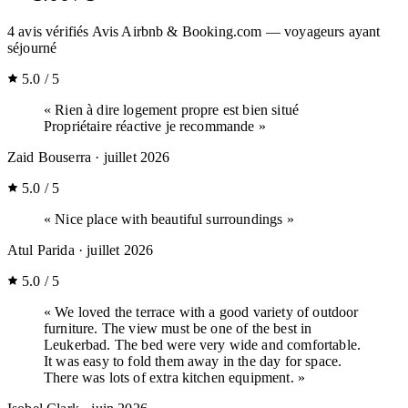
4
avis vérifiés
Avis Airbnb & Booking.com — voyageurs ayant
séjourné
5.0 / 5
« Rien à dire logement propre est bien situé
Propriétaire réactive je recommande »
Zaid Bouserra
· juillet 2026
5.0 / 5
« Nice place with beautiful surroundings »
Atul Parida
· juillet 2026
5.0 / 5
« We loved the terrace with a good variety of outdoor
furniture. The view must be one of the best in
Leukerbad. The bed were very wide and comfortable.
It was easy to fold them away in the day for space.
There was lots of extra kitchen equipment. »