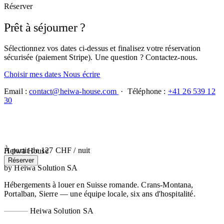
Réserver
Prêt à séjourner ?
Sélectionnez vos dates ci-dessus et finalisez votre réservation
sécurisée (paiement Stripe). Une question ? Contactez-nous.
Choisir mes dates
Nous écrire
Email :
contact@heiwa-house.com
· Téléphone :
+41 26 539 12
30
À partir de
127 CHF
/ nuit
Heiwa House
Réserver
by Heiwa Solution SA
Hébergements à louer en Suisse romande. Crans-Montana,
Portalban, Sierre — une équipe locale, six ans d'hospitalité.
Heiwa Solution SA