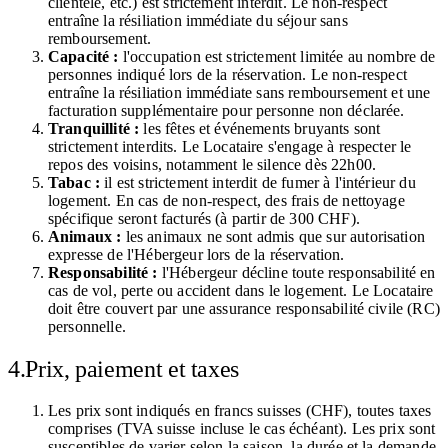
clientèle, etc.) est strictement interdit. Le non-respect
entraîne la résiliation immédiate du séjour sans
remboursement.
Capacité :
l'occupation est strictement limitée au nombre de
personnes indiqué lors de la réservation. Le non-respect
entraîne la résiliation immédiate sans remboursement et une
facturation supplémentaire pour personne non déclarée.
Tranquillité :
les fêtes et événements bruyants sont
strictement interdits. Le Locataire s'engage à respecter le
repos des voisins, notamment le silence dès 22h00.
Tabac :
il est strictement interdit de fumer à l'intérieur du
logement. En cas de non-respect, des frais de nettoyage
spécifique seront facturés (à partir de 300 CHF).
Animaux :
les animaux ne sont admis que sur autorisation
expresse de l'Hébergeur lors de la réservation.
Responsabilité :
l'Hébergeur décline toute responsabilité en
cas de vol, perte ou accident dans le logement. Le Locataire
doit être couvert par une assurance responsabilité civile (RC)
personnelle.
4.
Prix, paiement et taxes
Les prix sont indiqués en francs suisses (CHF), toutes taxes
comprises (TVA suisse incluse le cas échéant). Les prix sont
susceptibles de varier selon la saison, la durée et la demande