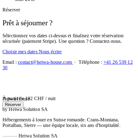
Réserver
Prêt à séjourner ?
Sélectionnez vos dates ci-dessus et finalisez votre réservation
sécurisée (paiement Stripe). Une question ? Contactez-nous.
Choisir mes dates
Nous écrire
Email :
contact@heiwa-house.com
· Téléphone :
+41 26 539 12
30
À partir de
192 CHF
/ nuit
Heiwa House
Réserver
by Heiwa Solution SA
Hébergements à louer en Suisse romande. Crans-Montana,
Portalban, Sierre — une équipe locale, six ans d'hospitalité.
Heiwa Solution SA