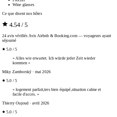
Wine glasses
Ce que disent nos hôtes
4.54
/ 5
24
avis vérifiés
Avis Airbnb & Booking.com — voyageurs ayant
séjourné
5.0 / 5
« Alles wie erwartet. Ich würde jeder Zeit wieder
kommen »
Miky Zamborský
· mai 2026
5.0 / 5
« logement parfait,tres bien équipé,situation calme et
facile d'acces. »
Thierry Oujoud
· avril 2026
5.0 / 5