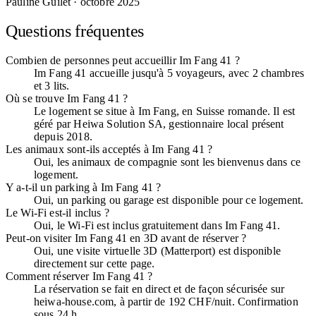
Pauline Guilet
· octobre 2025
Questions fréquentes
Combien de personnes peut accueillir Im Fang 41 ?
Im Fang 41 accueille jusqu'à 5 voyageurs, avec 2 chambres
et 3 lits.
Où se trouve Im Fang 41 ?
Le logement se situe à Im Fang, en Suisse romande. Il est
géré par Heiwa Solution SA, gestionnaire local présent
depuis 2018.
Les animaux sont-ils acceptés à Im Fang 41 ?
Oui, les animaux de compagnie sont les bienvenus dans ce
logement.
Y a-t-il un parking à Im Fang 41 ?
Oui, un parking ou garage est disponible pour ce logement.
Le Wi-Fi est-il inclus ?
Oui, le Wi-Fi est inclus gratuitement dans Im Fang 41.
Peut-on visiter Im Fang 41 en 3D avant de réserver ?
Oui, une visite virtuelle 3D (Matterport) est disponible
directement sur cette page.
Comment réserver Im Fang 41 ?
La réservation se fait en direct et de façon sécurisée sur
heiwa-house.com, à partir de 192 CHF/nuit. Confirmation
sous 24 h.