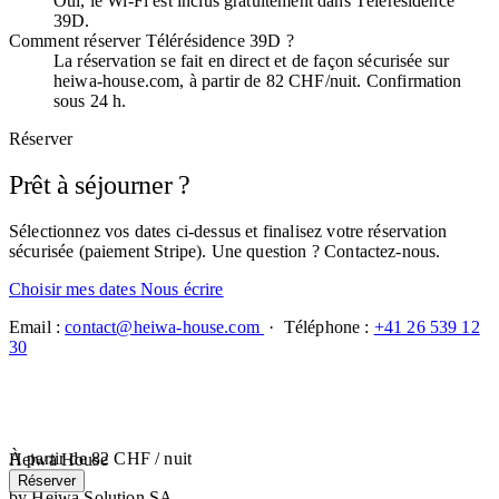
Oui, le Wi-Fi est inclus gratuitement dans Télérésidence
39D.
Comment réserver Télérésidence 39D ?
La réservation se fait en direct et de façon sécurisée sur
heiwa-house.com, à partir de 82 CHF/nuit. Confirmation
sous 24 h.
Réserver
Prêt à séjourner ?
Sélectionnez vos dates ci-dessus et finalisez votre réservation
sécurisée (paiement Stripe). Une question ? Contactez-nous.
Choisir mes dates
Nous écrire
Email :
contact@heiwa-house.com
· Téléphone :
+41 26 539 12
30
À partir de
82 CHF
/ nuit
Heiwa House
Réserver
by Heiwa Solution SA