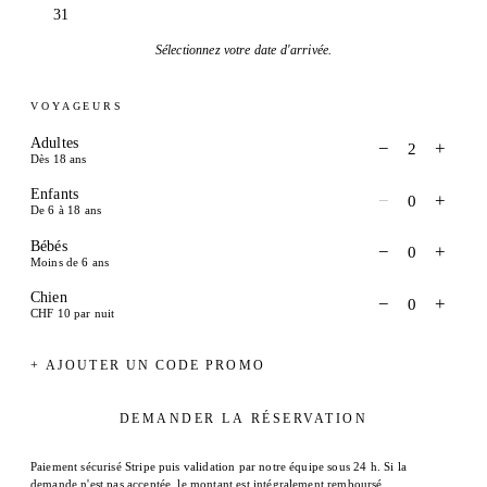
31
Sélectionnez votre date d'arrivée.
VOYAGEURS
Adultes
−
+
2
Dès 18 ans
Enfants
−
+
0
De 6 à 18 ans
Bébés
−
+
0
Moins de 6 ans
Chien
−
+
0
CHF 10 par nuit
+ AJOUTER UN CODE PROMO
DEMANDER LA RÉSERVATION
Paiement sécurisé Stripe puis validation par notre équipe sous 24 h. Si la
demande n'est pas acceptée, le montant est intégralement remboursé.