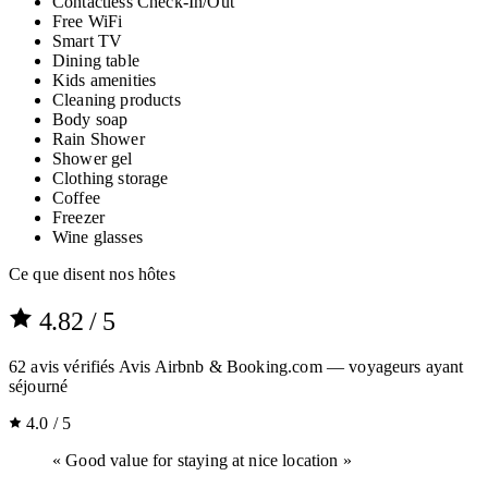
Contactless Check-In/Out
Free WiFi
Smart TV
Dining table
Kids amenities
Cleaning products
Body soap
Rain Shower
Shower gel
Clothing storage
Coffee
Freezer
Wine glasses
Ce que disent nos hôtes
4.82
/ 5
62
avis vérifiés
Avis Airbnb & Booking.com — voyageurs ayant
séjourné
4.0 / 5
« Good value for staying at nice location »