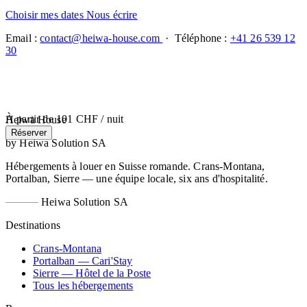
Choisir mes dates
Nous écrire
Email :
contact@heiwa-house.com
· Téléphone :
+41 26 539 12
30
À partir de
101 CHF
/ nuit
Heiwa House
Réserver
by Heiwa Solution SA
Hébergements à louer en Suisse romande. Crans-Montana,
Portalban, Sierre — une équipe locale, six ans d'hospitalité.
Heiwa Solution SA
Destinations
Crans-Montana
Portalban — Cari'Stay
Sierre — Hôtel de la Poste
Tous les hébergements