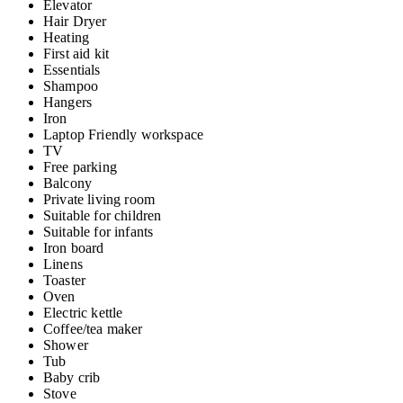
Elevator
Hair Dryer
Heating
First aid kit
Essentials
Shampoo
Hangers
Iron
Laptop Friendly workspace
TV
Free parking
Balcony
Private living room
Suitable for children
Suitable for infants
Iron board
Linens
Toaster
Oven
Electric kettle
Coffee/tea maker
Shower
Tub
Baby crib
Stove