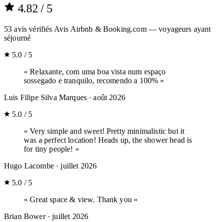
4.82
/ 5
53
avis vérifiés
Avis Airbnb & Booking.com — voyageurs ayant
séjourné
5.0 / 5
« Relaxante, com uma boa vista num espaço
sossegado e tranquilo, recomendo a 100% »
Luis Filipe Silva Marques
· août 2026
5.0 / 5
« Very simple and sweet! Pretty minimalistic but it
was a perfect location! Heads up, the shower head is
for tiny people! »
Hugo Lacombe
· juillet 2026
5.0 / 5
« Great space & view. Thank you »
Brian Bower
· juillet 2026