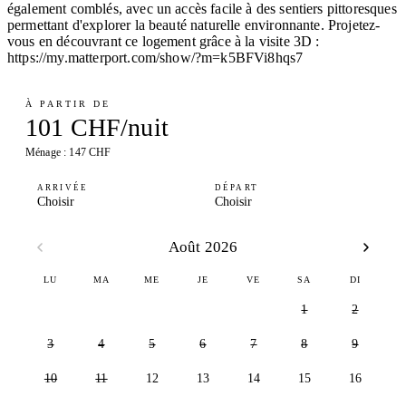
également comblés, avec un accès facile à des sentiers pittoresques
permettant d'explorer la beauté naturelle environnante. Projetez-
vous en découvrant ce logement grâce à la visite 3D :
https://my.matterport.com/show/?m=k5BFVi8hqs7
À PARTIR DE
101 CHF/nuit
Ménage : 147 CHF
ARRIVÉE
DÉPART
Choisir
Choisir
Août 2026
LU
MA
ME
JE
VE
SA
DI
1
2
3
4
5
6
7
8
9
10
11
12
13
14
15
16