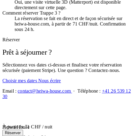
Oui, une visite virtuelle 3D (Matterport) est disponible
directement sur cette page.
Comment réserver Trappe 3 ?
La réservation se fait en direct et de façon sécurisée sur
heiwa-house.com, à partir de 71 CHF/nuit. Confirmation
sous 24 h.
Réserver
Prêt à séjourner ?
Sélectionnez vos dates ci-dessus et finalisez votre réservation
sécurisée (paiement Stripe). Une question ? Contactez-nous.
Choisir mes dates
Nous écrire
Email :
contact@heiwa-house.com
· Téléphone :
+41 26 539 12
30
À partir de
71 CHF
/ nuit
Heiwa House
Réserver