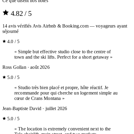
Ce que disent nos hôtes
4.82
/ 5
14
avis vérifiés
Avis Airbnb & Booking.com — voyageurs ayant
séjourné
4.0 / 5
« Simple but effective studio close to the centre of
town and the ski lifts. Perfect for a short getaway »
Ross Gollan
· août 2026
5.0 / 5
« Studio très bien placé et propre, hôte réactif. Je
recommande pour qui cherche un logement simple au
cœur de Crans Montana »
Jean-Baptiste David
· juillet 2026
5.0 / 5
« The location is extremely convenient next to the