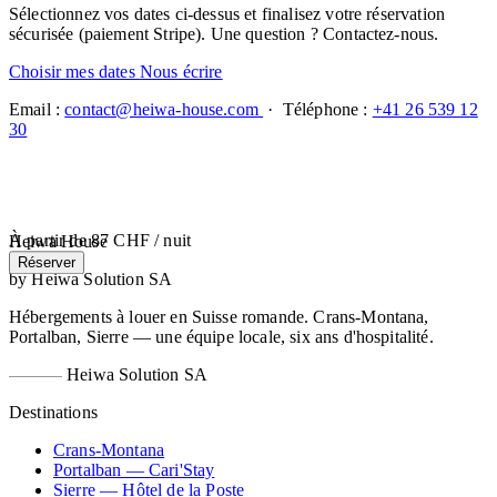
Sélectionnez vos dates ci-dessus et finalisez votre réservation
sécurisée (paiement Stripe). Une question ? Contactez-nous.
Choisir mes dates
Nous écrire
Email :
contact@heiwa-house.com
· Téléphone :
+41 26 539 12
30
À partir de
87 CHF
/ nuit
Heiwa House
Réserver
by Heiwa Solution SA
Hébergements à louer en Suisse romande. Crans-Montana,
Portalban, Sierre — une équipe locale, six ans d'hospitalité.
Heiwa Solution SA
Destinations
Crans-Montana
Portalban — Cari'Stay
Sierre — Hôtel de la Poste