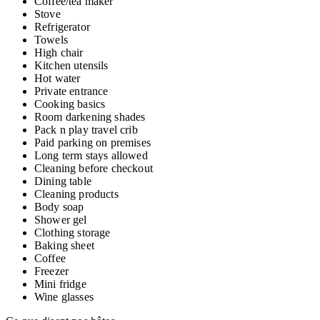
Coffee/tea maker
Stove
Refrigerator
Towels
High chair
Kitchen utensils
Hot water
Private entrance
Cooking basics
Room darkening shades
Pack n play travel crib
Paid parking on premises
Long term stays allowed
Cleaning before checkout
Dining table
Cleaning products
Body soap
Shower gel
Clothing storage
Baking sheet
Coffee
Freezer
Mini fridge
Wine glasses