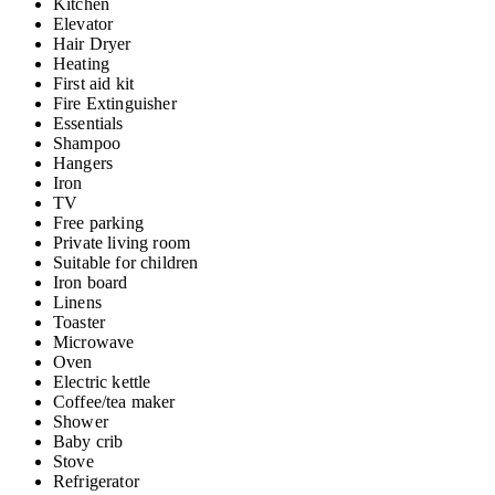
Kitchen
Elevator
Hair Dryer
Heating
First aid kit
Fire Extinguisher
Essentials
Shampoo
Hangers
Iron
TV
Free parking
Private living room
Suitable for children
Iron board
Linens
Toaster
Microwave
Oven
Electric kettle
Coffee/tea maker
Shower
Baby crib
Stove
Refrigerator