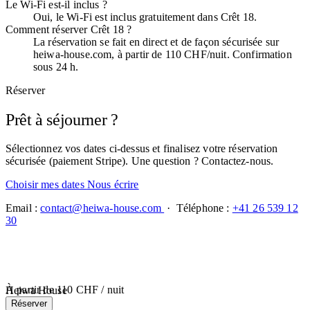
Le Wi-Fi est-il inclus ?
Oui, le Wi-Fi est inclus gratuitement dans Crêt 18.
Comment réserver Crêt 18 ?
La réservation se fait en direct et de façon sécurisée sur
heiwa-house.com, à partir de 110 CHF/nuit. Confirmation
sous 24 h.
Réserver
Prêt à séjourner ?
Sélectionnez vos dates ci-dessus et finalisez votre réservation
sécurisée (paiement Stripe). Une question ? Contactez-nous.
Choisir mes dates
Nous écrire
Email :
contact@heiwa-house.com
· Téléphone :
+41 26 539 12
30
À partir de
110 CHF
/ nuit
Heiwa House
Réserver