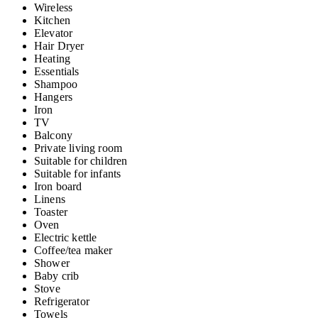
Wireless
Kitchen
Elevator
Hair Dryer
Heating
Essentials
Shampoo
Hangers
Iron
TV
Balcony
Private living room
Suitable for children
Suitable for infants
Iron board
Linens
Toaster
Oven
Electric kettle
Coffee/tea maker
Shower
Baby crib
Stove
Refrigerator
Towels