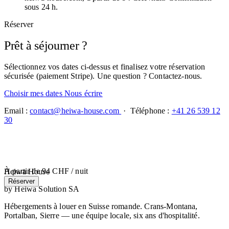
sous 24 h.
Réserver
Prêt à séjourner ?
Sélectionnez vos dates ci-dessus et finalisez votre réservation
sécurisée (paiement Stripe). Une question ? Contactez-nous.
Choisir mes dates
Nous écrire
Email :
contact@heiwa-house.com
· Téléphone :
+41 26 539 12
30
À partir de
94 CHF
/ nuit
Heiwa House
Réserver
by Heiwa Solution SA
Hébergements à louer en Suisse romande. Crans-Montana,
Portalban, Sierre — une équipe locale, six ans d'hospitalité.