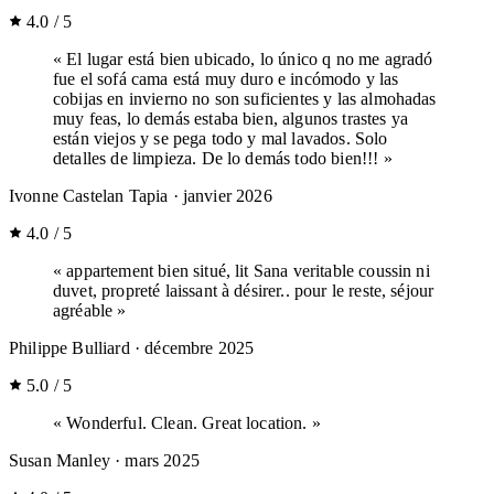
4.0 / 5
« El lugar está bien ubicado, lo único q no me agradó
fue el sofá cama está muy duro e incómodo y las
cobijas en invierno no son suficientes y las almohadas
muy feas, lo demás estaba bien, algunos trastes ya
están viejos y se pega todo y mal lavados. Solo
detalles de limpieza. De lo demás todo bien!!! »
Ivonne Castelan Tapia
· janvier 2026
4.0 / 5
« appartement bien situé, lit Sana veritable coussin ni
duvet, propreté laissant à désirer.. pour le reste, séjour
agréable »
Philippe Bulliard
· décembre 2025
5.0 / 5
« Wonderful. Clean. Great location. »
Susan Manley
· mars 2025