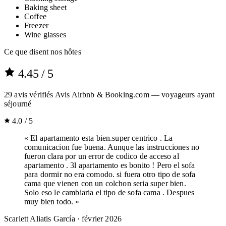
Baking sheet
Coffee
Freezer
Wine glasses
Ce que disent nos hôtes
4.45
/ 5
29
avis vérifiés
Avis Airbnb & Booking.com — voyageurs ayant
séjourné
4.0 / 5
« El apartamento esta bien.super centrico . La
comunicacion fue buena. Aunque las instrucciones no
fueron clara por un error de codico de acceso al
apartamento . 3l apartamento es bonito ! Pero el sofa
para dormir no era comodo. si fuera otro tipo de sofa
cama que vienen con un colchon seria super bien.
Solo eso le cambiaria el tipo de sofa cama . Despues
muy bien todo. »
Scarlett Aliatis García
· février 2026