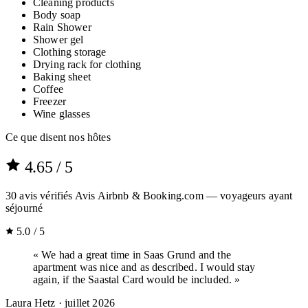
Cleaning products
Body soap
Rain Shower
Shower gel
Clothing storage
Drying rack for clothing
Baking sheet
Coffee
Freezer
Wine glasses
Ce que disent nos hôtes
4.65
/ 5
30
avis vérifiés
Avis Airbnb & Booking.com — voyageurs ayant
séjourné
5.0 / 5
« We had a great time in Saas Grund and the
apartment was nice and as described. I would stay
again, if the Saastal Card would be included. »
Laura Hetz
· juillet 2026