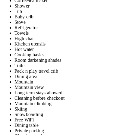
Coffee/tea maker
Shower
Tub
Baby crib
Stove
Refrigerator
Towels
High chair
Kitchen utensils
Hot water
Cooking basics
Room darkening shades
Toilet
Pack n play travel crib
Dining area
Mountain
Mountain view
Long term stays allowed
Cleaning before checkout
Mountain climbing
Skiing
Snowboarding
Free WiFi
Dining table
Private parking