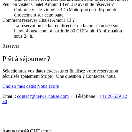
Peut-on visiter Chalet Amour 13 en 3D avant de réserver ?
Oui, une visite virtuelle 3D (Matterport) est disponible
directement sur cette page.
Comment réserver Chalet Amour 13 ?
La réservation se fait en direct et de façon sécurisée sur
heiwa-house.com, à partir de 80 CHF/nuit. Confirmation
sous 24 h.
Réserver
Prêt à séjourner ?
Sélectionnez vos dates ci-dessus et finalisez votre réservation
sécurisée (paiement Stripe). Une question ? Contactez-nous.
Choisir mes dates
Nous écrire
Email :
contact@heiwa-house.com
· Téléphone :
+41 26 539 12
30
À partir de
80 CHF
/ nuit
Heiwa House