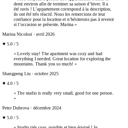
demi environ afin de terminer sa saison d’hiver. Il a
été ravis ! L’appartement correspond à la description,
ils ont été très réactif. Nous les remercions de leur
confiance pour la location et n’hésiterons pas à revenir
si l’occasion se présente. Marina »
Marina Nicolosi
· avril 2026
5.0 / 5
« Lovely stay! The apartment was cozy and had
everything I needed. Great location for exploring the
mountains. Thank you so much! »
Shangpeng Liu
· octobre 2025
4.0 / 5
« The studio is really very small, good for one person.
»
Peter Dubrova
· décembre 2024
5.0 / 5
« Studio très cosy, paisible et bien équipé ! Je