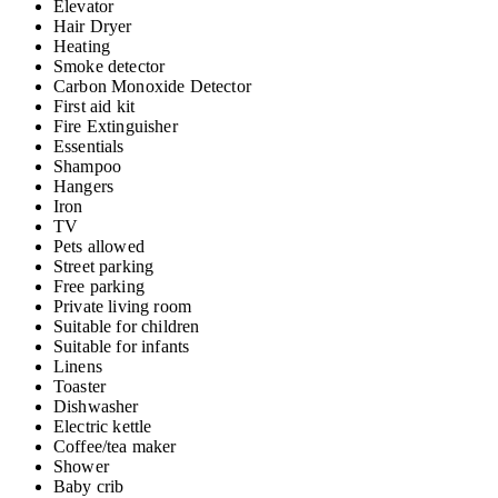
Elevator
Hair Dryer
Heating
Smoke detector
Carbon Monoxide Detector
First aid kit
Fire Extinguisher
Essentials
Shampoo
Hangers
Iron
TV
Pets allowed
Street parking
Free parking
Private living room
Suitable for children
Suitable for infants
Linens
Toaster
Dishwasher
Electric kettle
Coffee/tea maker
Shower
Baby crib