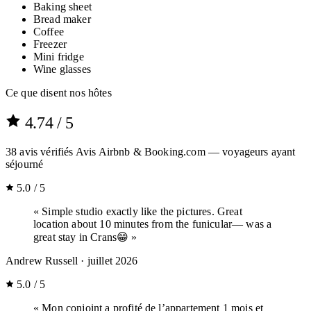
Baking sheet
Bread maker
Coffee
Freezer
Mini fridge
Wine glasses
Ce que disent nos hôtes
4.74
/ 5
38
avis vérifiés
Avis Airbnb & Booking.com — voyageurs ayant
séjourné
5.0 / 5
« Simple studio exactly like the pictures. Great
location about 10 minutes from the funicular— was a
great stay in Crans😁 »
Andrew Russell
· juillet 2026
5.0 / 5
« Mon conjoint a profité de l’appartement 1 mois et