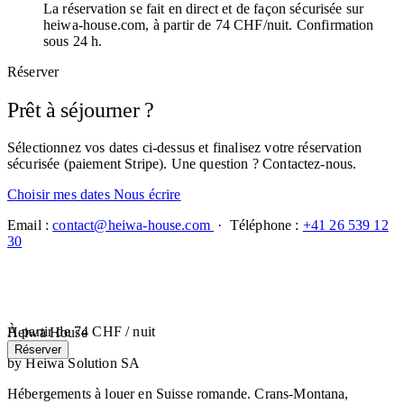
La réservation se fait en direct et de façon sécurisée sur
heiwa-house.com, à partir de 74 CHF/nuit. Confirmation
sous 24 h.
Réserver
Prêt à séjourner ?
Sélectionnez vos dates ci-dessus et finalisez votre réservation
sécurisée (paiement Stripe). Une question ? Contactez-nous.
Choisir mes dates
Nous écrire
Email :
contact@heiwa-house.com
· Téléphone :
+41 26 539 12
30
À partir de
74 CHF
/ nuit
Heiwa House
Réserver
by Heiwa Solution SA
Hébergements à louer en Suisse romande. Crans-Montana,