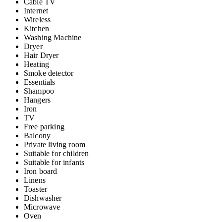
Cable TV
Internet
Wireless
Kitchen
Washing Machine
Dryer
Hair Dryer
Heating
Smoke detector
Essentials
Shampoo
Hangers
Iron
TV
Free parking
Balcony
Private living room
Suitable for children
Suitable for infants
Iron board
Linens
Toaster
Dishwasher
Microwave
Oven