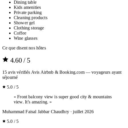
Dining table
Kids amenities
Private parking
Cleaning products
Shower gel
Clothing storage
Coffee
Wine glasses
Ce que disent nos hôtes
4.60
/ 5
15
avis vérifiés
Avis Airbnb & Booking.com — voyageurs ayant
séjourné
5.0 / 5
« Front balcony view is super good city & mountains
view. It’s amazing. »
Muhammad Faisal Jabbar Chaudhry
· juillet 2026
5.0 / 5