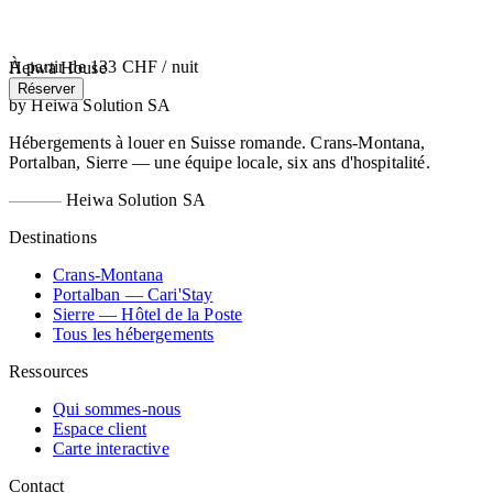
À partir de
133 CHF
/ nuit
Heiwa House
Réserver
by Heiwa Solution SA
Hébergements à louer en Suisse romande. Crans-Montana,
Portalban, Sierre — une équipe locale, six ans d'hospitalité.
Heiwa Solution SA
Destinations
Crans-Montana
Portalban — Cari'Stay
Sierre — Hôtel de la Poste
Tous les hébergements
Ressources
Qui sommes-nous
Espace client
Carte interactive
Contact