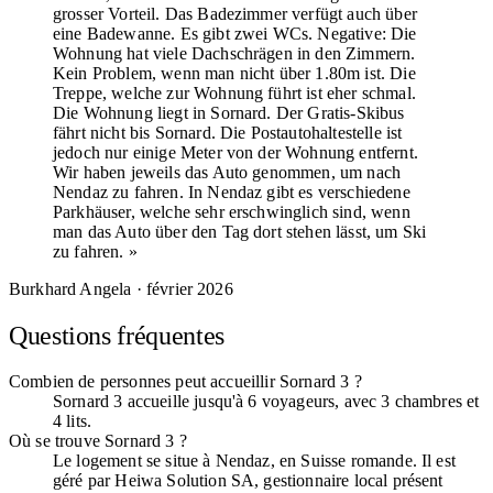
grosser Vorteil. Das Badezimmer verfügt auch über
eine Badewanne. Es gibt zwei WCs. Negative: Die
Wohnung hat viele Dachschrägen in den Zimmern.
Kein Problem, wenn man nicht über 1.80m ist. Die
Treppe, welche zur Wohnung führt ist eher schmal.
Die Wohnung liegt in Sornard. Der Gratis-Skibus
fährt nicht bis Sornard. Die Postautohaltestelle ist
jedoch nur einige Meter von der Wohnung entfernt.
Wir haben jeweils das Auto genommen, um nach
Nendaz zu fahren. In Nendaz gibt es verschiedene
Parkhäuser, welche sehr erschwinglich sind, wenn
man das Auto über den Tag dort stehen lässt, um Ski
zu fahren. »
Burkhard Angela
· février 2026
Questions fréquentes
Combien de personnes peut accueillir Sornard 3 ?
Sornard 3 accueille jusqu'à 6 voyageurs, avec 3 chambres et
4 lits.
Où se trouve Sornard 3 ?
Le logement se situe à Nendaz, en Suisse romande. Il est
géré par Heiwa Solution SA, gestionnaire local présent