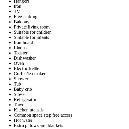
Hangers
Iron
TV
Free parking
Balcony
Private living room
Suitable for children
Suitable for infants
Iron board
Linens
Toaster
Dishwasher
Oven
Electric kettle
Coffee/tea maker
Shower
Tub
Baby crib
Stove
Refrigerator
Towels
Kitchen utensils
Common space step free access
Hot water
Extra pillows and blankets