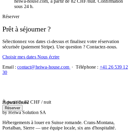
heiwa-house.com, à partir de 82 CHF/nuit. Confirmation
sous 24 h.
Réserver
Prêt à séjourner ?
Sélectionnez vos dates ci-dessus et finalisez votre réservation
sécurisée (paiement Stripe). Une question ? Contactez-nous.
Choisir mes dates
Nous écrire
Email :
contact@heiwa-house.com
· Téléphone :
+41 26 539 12
30
À partir de
82 CHF
/ nuit
Heiwa House
Réserver
by Heiwa Solution SA
Hébergements à louer en Suisse romande. Crans-Montana,
Portalban, Sierre — une équipe locale, six ans d'hospitalité.