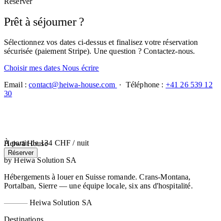
Réserver
Prêt à séjourner ?
Sélectionnez vos dates ci-dessus et finalisez votre réservation
sécurisée (paiement Stripe). Une question ? Contactez-nous.
Choisir mes dates
Nous écrire
Email :
contact@heiwa-house.com
· Téléphone :
+41 26 539 12
30
À partir de
134 CHF
/ nuit
Heiwa House
Réserver
by Heiwa Solution SA
Hébergements à louer en Suisse romande. Crans-Montana,
Portalban, Sierre — une équipe locale, six ans d'hospitalité.
Heiwa Solution SA
Destinations