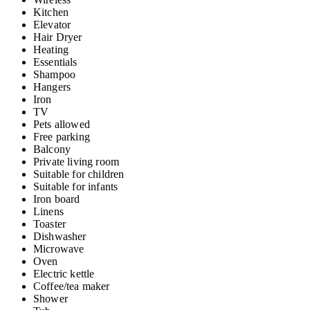
Kitchen
Elevator
Hair Dryer
Heating
Essentials
Shampoo
Hangers
Iron
TV
Pets allowed
Free parking
Balcony
Private living room
Suitable for children
Suitable for infants
Iron board
Linens
Toaster
Dishwasher
Microwave
Oven
Electric kettle
Coffee/tea maker
Shower