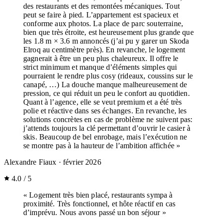
des restaurants et des remontées mécaniques. Tout
peut se faire à pied. L’appartement est spacieux et
conforme aux photos. La place de parc souterraine,
bien que très étroite, est heureusement plus grande que
les 1.8 m × 3.6 m annoncés (j’ai pu y garer un Skoda
Elroq au centimètre près). En revanche, le logement
gagnerait à être un peu plus chaleureux. Il offre le
strict minimum et manque d’éléments simples qui
pourraient le rendre plus cosy (rideaux, coussins sur le
canapé, …) La douche manque malheureusement de
pression, ce qui réduit un peu le confort au quotidien.
Quant à l’agence, elle se veut premium et a été très
polie et réactive dans ses échanges. En revanche, les
solutions concrètes en cas de problème ne suivent pas:
j’attends toujours la clé permettant d’ouvrir le casier à
skis. Beaucoup de bel enrobage, mais l’exécution ne
se montre pas à la hauteur de l’ambition affichée »
Alexandre Fiaux
· février 2026
4.0 / 5
« Logement très bien placé, restaurants sympa à
proximité. Très fonctionnel, et hôte réactif en cas
d’imprévu. Nous avons passé un bon séjour »