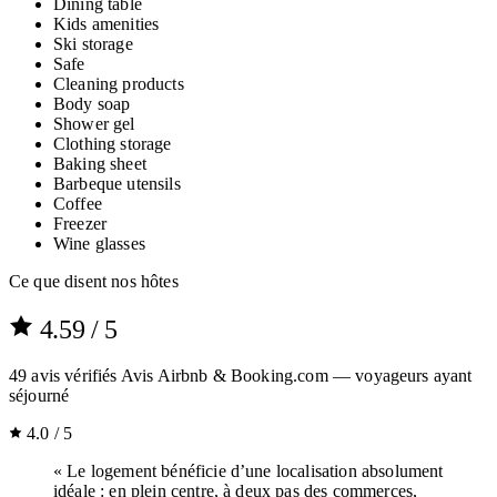
Dining table
Kids amenities
Ski storage
Safe
Cleaning products
Body soap
Shower gel
Clothing storage
Baking sheet
Barbeque utensils
Coffee
Freezer
Wine glasses
Ce que disent nos hôtes
4.59
/ 5
49
avis vérifiés
Avis Airbnb & Booking.com — voyageurs ayant
séjourné
4.0 / 5
« Le logement bénéficie d’une localisation absolument
idéale : en plein centre, à deux pas des commerces,