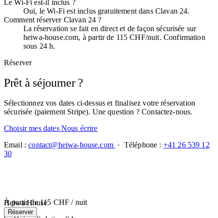
Le Wi-Fi est-il inclus ?
Oui, le Wi-Fi est inclus gratuitement dans Clavan 24.
Comment réserver Clavan 24 ?
La réservation se fait en direct et de façon sécurisée sur
heiwa-house.com, à partir de 115 CHF/nuit. Confirmation
sous 24 h.
Réserver
Prêt à séjourner ?
Sélectionnez vos dates ci-dessus et finalisez votre réservation
sécurisée (paiement Stripe). Une question ? Contactez-nous.
Choisir mes dates
Nous écrire
Email :
contact@heiwa-house.com
· Téléphone :
+41 26 539 12
30
À partir de
115 CHF
/ nuit
Heiwa House
Réserver