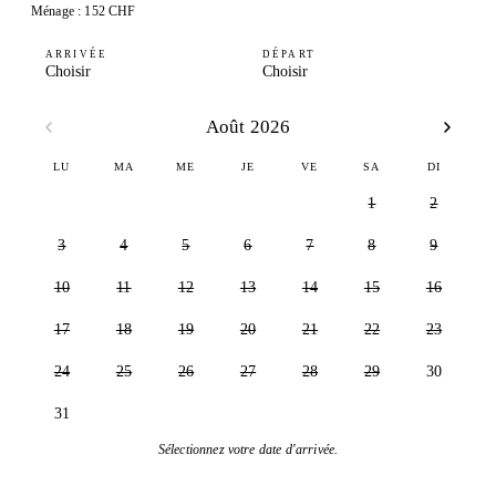
Ménage : 152 CHF
ARRIVÉE
DÉPART
Choisir
Choisir
Août 2026
LU
MA
ME
JE
VE
SA
DI
1
2
3
4
5
6
7
8
9
10
11
12
13
14
15
16
17
18
19
20
21
22
23
24
25
26
27
28
29
30
31
Sélectionnez votre date d'arrivée.