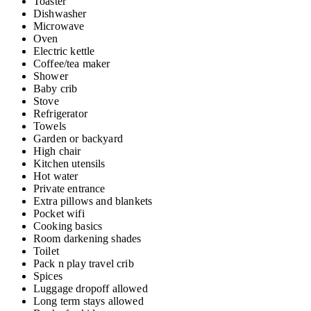
Toaster
Dishwasher
Microwave
Oven
Electric kettle
Coffee/tea maker
Shower
Baby crib
Stove
Refrigerator
Towels
Garden or backyard
High chair
Kitchen utensils
Hot water
Private entrance
Extra pillows and blankets
Pocket wifi
Cooking basics
Room darkening shades
Toilet
Pack n play travel crib
Spices
Luggage dropoff allowed
Long term stays allowed