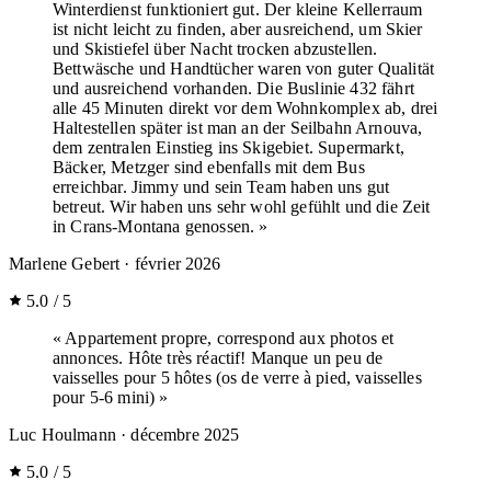
Winterdienst funktioniert gut. Der kleine Kellerraum
ist nicht leicht zu finden, aber ausreichend, um Skier
und Skistiefel über Nacht trocken abzustellen.
Bettwäsche und Handtücher waren von guter Qualität
und ausreichend vorhanden. Die Buslinie 432 fährt
alle 45 Minuten direkt vor dem Wohnkomplex ab, drei
Haltestellen später ist man an der Seilbahn Arnouva,
dem zentralen Einstieg ins Skigebiet. Supermarkt,
Bäcker, Metzger sind ebenfalls mit dem Bus
erreichbar. Jimmy und sein Team haben uns gut
betreut. Wir haben uns sehr wohl gefühlt und die Zeit
in Crans-Montana genossen. »
Marlene Gebert
· février 2026
5.0 / 5
« Appartement propre, correspond aux photos et
annonces. Hôte très réactif! Manque un peu de
vaisselles pour 5 hôtes (os de verre à pied, vaisselles
pour 5-6 mini) »
Luc Houlmann
· décembre 2025
5.0 / 5