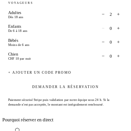
VOYAGEURS
Adultes
−
+
2
Dès 18 ans
Enfants
−
+
0
De 6 à 18 ans
Bébés
−
+
0
Moins de 6 ans
Chien
−
+
0
CHF 10 par nuit
+ AJOUTER UN CODE PROMO
DEMANDER LA RÉSERVATION
Paiement sécurisé Stripe puis validation par notre équipe sous 24 h. Si la
demande n'est pas acceptée, le montant est intégralement remboursé.
Pourquoi réserver en direct