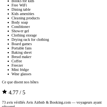
Books for kids
Free WiFi
Dining table
Kids amenities
Cleaning products
Body soap
Conditioner
Shower gel
Clothing storage
Drying rack for clothing
Board games
Portable fans
Baking sheet
Bread maker
Coffee
Freezer
Mini fridge
Wine glasses
Ce que disent nos hôtes
4.77
/ 5
73
avis vérifiés
Avis Airbnb & Booking.com — voyageurs ayant
séjourné